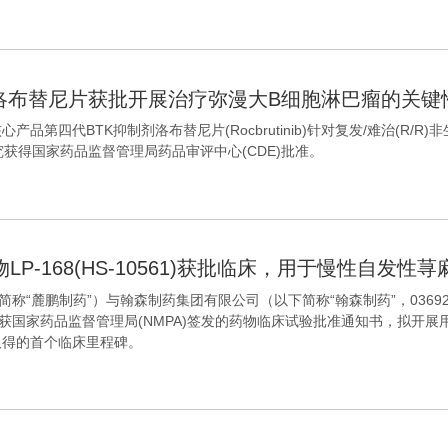
洛布替尼片获批开展治疗弥漫大B细胞淋巴瘤的关键性
第四代BTK抑制剂洛布替尼片(Rocbrutinib)针对复发/难治(R/R)非
研究获得国家药品监督管理局药品审评中心(CDE)批准。
-168(HS-10561)获批临床，用于慢性自发性
简称“麓鹏制药”）与翰森制药集团有限公司（以下简称“翰森制药”，0369
10561胶囊)获国家药品监督管理局(NMPA)签发的药物临床试验批准通知书，
取得的首个临床里程碑。