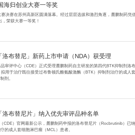
国海归创业大赛一等奖
创业大赛决赛在苏州高新区圆满落幕。经过层层选拔和激烈角逐，麓鹏制药凭
出，荣获大赛一等奖！
「洛布替尼」新药上市申请（NDA）获受理
药品审评中心（CDE）正式受理麓鹏制药自主研发的第四代BTK抑制剂洛布替尼
，拟用于治疗既往接受过布鲁顿氏酪氨酸激酶（BTK）抑制剂治疗的成人套
抑制剂。
剂「洛布替尼片」纳入优先审评品种名单
CDE）官网最新公示，麓鹏制药申报的洛布替尼片（Rocbrutinib
治疗的成人套细胞淋巴瘤（MCL）患者。