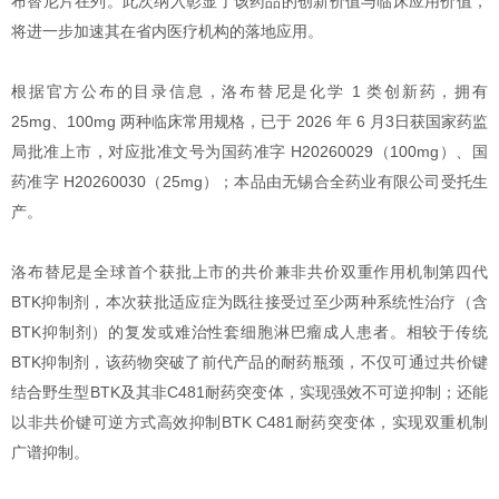
布替尼片在列。此次纳入彰显了该药品的创新价值与临床应用价值，
将进一步加速其在省内医疗机构的落地应用。
根据官方公布的目录信息，洛布替尼是化学 1 类创新药，拥有
25mg、100mg 两种临床常用规格，已于 2026 年 6 月3日获国家药监
局批准上市，对应批准文号为国药准字 H20260029（100mg）、国
药准字 H20260030（25mg）；本品由无锡合全药业有限公司受托生
产。
洛布替尼是全球首个获批上市的共价兼非共价双重作用机制第四代
BTK抑制剂，本次获批适应症为既往接受过至少两种系统性治疗（含
BTK抑制剂）的复发或难治性套细胞淋巴瘤成人患者。相较于传统
BTK抑制剂，该药物突破了前代产品的耐药瓶颈，不仅可通过共价键
结合野生型BTK及其非C481耐药突变体，实现强效不可逆抑制；还能
以非共价键可逆方式高效抑制BTK C481耐药突变体，实现双重机制
广谱抑制。