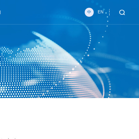
们
中
EN