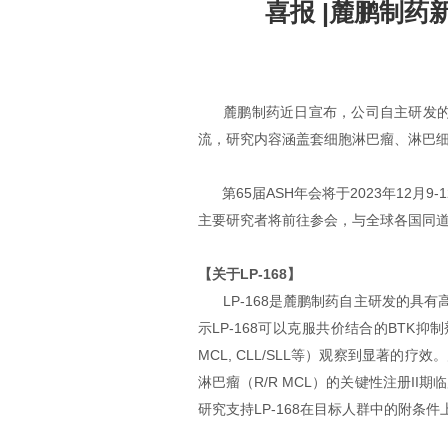
喜报 |麓鹏制药新
麓鹏制药近日宣布，公司自主研发的新一代
流，研究内容涵盖套细胞淋巴瘤、淋巴
第65届ASH年会将于2023年12月
主要研究者将前往参会，与全球各国同
【关于LP-168】
LP-168是麓鹏制药自主研发的具有
示LP-168可以克服共价结合的BTK抑
MCL, CLL/SLL等）观察到显著的
淋巴瘤（R/R MCL）的关键性注册II
研究支持LP-168在目标人群中的附条件