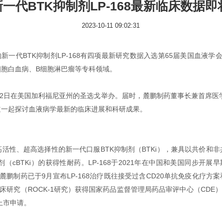
一代BTK抑制剂LP-168最新临床数据即将
2023-10-11 09:02:31
BTK抑制剂LP-168有四项最新研究数据入选第65届美国血液学会（
细胞白血病、B细胞淋巴瘤等专科领域。
9-12日在美国加利福尼亚州的圣选戈举办。届时，麓鹏制药董事长兼首席医学
道一起探讨血液病学最新的临床进展和科研成果。
高活性、超高选择性的新一代口服BTK抑制剂（BTKi），兼具以共价和
制剂（cBTKi）的获得性耐药。LP-168于2021年在中国和美国同步
疗效。麓鹏制药已于9月宣布LP-168治疗既往接受过含CD20单抗免疫化疗
期临床研究（ROCK-1研究）获得国家药品监督管理局药品审评中心（CDE
上市申请。