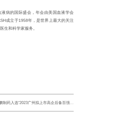
与非恶性血液病的国际盛会，年会由美国血液学会
SH成立于1958年，是世界上最大的关注
床医生和科学家服务。
下一篇：喜讯 | 麓鹏制药入选“2023广州拟上市高企后备百强榜单”