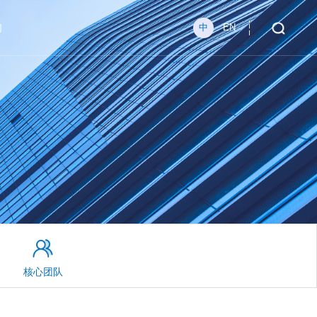
们
中
EN
核心团队