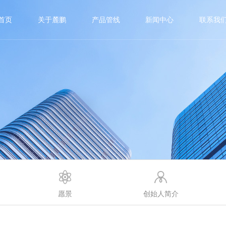
首页
关于麓鹏
产品管线
新闻中心
联系我
愿景
创始人简介