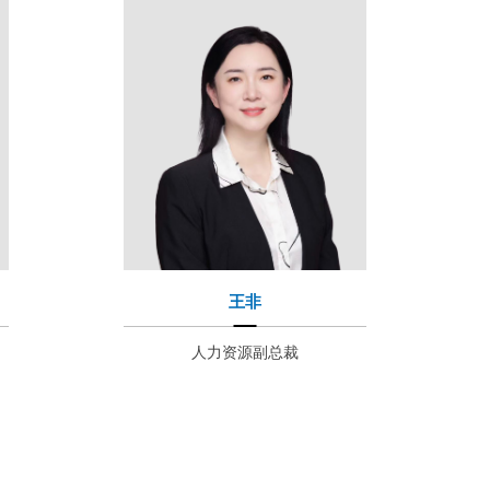
王非
人力资源副总裁