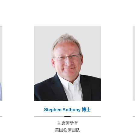
Stephen Anthony 博士
首席医学官
美国临床团队