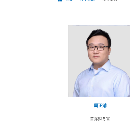
周正清
首席财务官