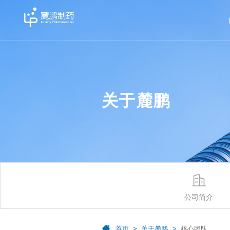
关于麓鹏
公司简介
首页
关于麓鹏
核心团队