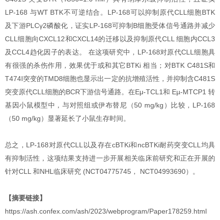
LP-168 与WT BTK不可逆结合。LP-168可以抑制原代CLL细胞BTK
及下游PLCγ2磷酸化，证实LP-168可抑制B细胞受体信号通路并减少
CLL细胞向CXCL12和CXCL14的迁移以及抑制原代CLL 细胞内CCL3
及CCL4趋化因子的表达。 在这项研究中，LP-168对原代CLL细胞具
有很强的杀伤作用，效果优于或和其它BTKi 相当；对BTK C481S和
T474I突变的TMD8细胞也显示出一定的抗增殖活性，并抑制含C481S
突变原代CLL细胞的BCR下游信号通路。在Eμ-TCL1和 Eµ-MTCP1 转
基因小鼠模型中，与对照组或伊布替尼（50 mg/kg）比较，LP-168
（50 mg/kg）显著延长了小鼠生存时间。
总之，LP-168对原代CLL以及存在cBTKi和ncBTKi耐药突变CLL均具
有抑制活性，这项结果支持进一步开展相关临床前研究和正在开展的
针对CLL 和NHL临床研究 (NCT04775745， NCT04993690）。
【摘要链接】
https://ash.confex.com/ash/2023/webprogram/Paper178259.html