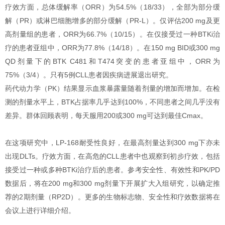
疗效方面，总体缓解率（ORR）为54.5%（18/33），全部为部分缓
解（PR）或淋巴细胞增多的部分缓解（PR-L）。仅评估200 mg及更
高剂量组的患者，ORR为66.7%（10/15）。在仅接受过一种BTKi治
疗的患者亚组中，ORR为77.8%（14/18）。在150 mg BID或300 mg
QD剂量下的BTK C481和T474突变的患者亚组中，ORR为
75%（3/4）。只有5例CLL患者因疾病进展退出研究。
药代动力学（PK）结果显示血浆暴露量随着剂量的增加而增加。在检
测的剂量水平上，BTK占据率几乎达到100%，不同患者之间几乎没有
差异。群体回顾表明，每天服用200或300 mg可达到最佳Cmax。
在这项研究中，LP-168耐受性良好，在最高剂量达到300 mg下亦未
出现DLTs。疗效方面，在高危的CLL患者中也观察到初步疗效，包括
接受过一种或多种BTKi治疗后的患者。参考安全性、有效性和PK/PD
数据后，将在200 mg和300 mg剂量下开展扩大入组研究，以确定推
荐的2期剂量（RP2D）。更多的生物标志物、安全性和疗效数据将在
会议上进行详细介绍。