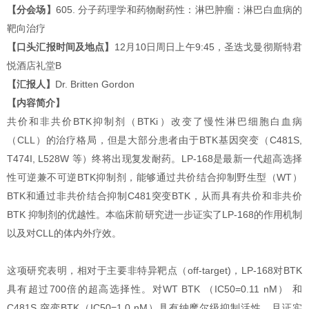
【分会场】
605. 分子药理学和药物耐药性：淋巴肿瘤：淋巴白血病的
靶向治疗
【口头汇报时间及地点】
12月10日周日上午9:45，圣迭戈曼彻斯特君
悦酒店礼堂B
【汇报人】
Dr. Britten Gordon
【内容简介】
共价和非共价BTK抑制剂（BTKi）改变了慢性淋巴细胞白血病
（CLL）的治疗格局，但是大部分患者由于BTK基因突变（C481S,
T474I, L528W 等）终将出现复发耐药。LP-168是最新一代超高选择
性可逆兼不可逆BTK抑制剂，能够通过共价结合抑制野生型（WT）
BTK和通过非共价结合抑制C481突变BTK，从而具有共价和非共价
BTK 抑制剂的优越性。本临床前研究进一步证实了LP-168的作用机制
以及对CLL的体内外疗效。
这项研究表明，相对于主要非特异靶点（off-target)，LP-168对BTK
具有超过700倍的超高选择性。对WT BTK （IC50=0.11 nM） 和
C481S 突变BTK（IC50=1.0 nM）具有纳摩尔级抑制活性，且证实