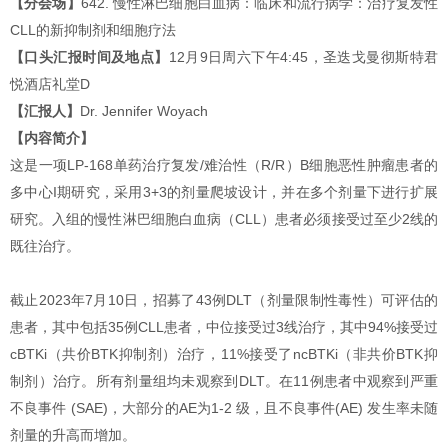
【分会场】
642. 慢性淋巴细胞白血病：临床和流行病学：治疗复发性
CLL的新抑制剂和细胞疗法
【口头汇报时间及地点】
12月9日周六下午4:45，圣迭戈曼彻斯特君
悦酒店礼堂D
【汇报人】
Dr. Jennifer Woyach
【内容简介】
这是一项LP-168单药治疗复发/难治性（R/R）B细胞恶性肿瘤患者的
多中心I期研究，采用3+3的剂量爬坡设计，并在多个剂量下进行扩展
研究。入组的慢性淋巴细胞白血病（CLL）患者必须接受过至少2线的
既往治疗。
截止2023年7月10日，招募了43例DLT（剂量限制性毒性）可评估的
患者，其中包括35例CLL患者，中位接受过3线治疗，其中94%接受过
cBTKi（共价BTK抑制剂）治疗，11%接受了ncBTKi（非共价BTK抑
制剂）治疗。所有剂量组均未观察到DLT。在11例患者中观察到严重
不良事件 (SAE)，大部分的AE为1-2 级，且不良事件(AE) 发生率未随
剂量的升高而增加。