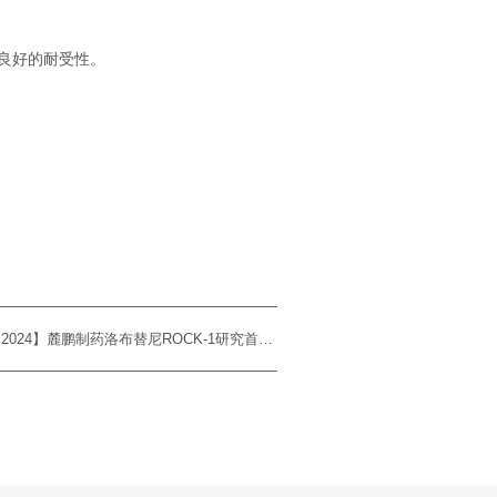
和良好的耐受性。
下一篇：【ASCO 2024】麓鹏制药洛布替尼ROCK-1研究首次亮相