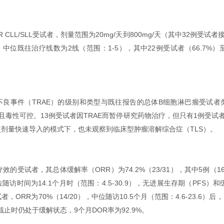
R CLL/SLL受试者，剂量范围为20mg/天到800mg/天（其中32例受试
），中位既往治疗线数为2线（范围：1-5），其中22例受试者（66.7
不良事件（TRAE）的级别和类型与既往报告的总体B细胞淋巴瘤受试者类似（
且毒性可控。13例受试者因TRAE而暂停研究药物治疗，但只有1例受试
剂量快速导入的模式下，也未观察到临床型肿瘤溶解综合症（TLS）。
疗效的受试者，其总体缓解率（ORR）为74.2%（23/31），其中5例（1
访时间为14.1个月时（范围：4.5-30.9），无进展生存期（PFS）
受试者，ORR为70%（14/20），中位随访10.5个月（范围：4.6-23.6）
据截止时仍处于缓解状态，9个月DOR率为92.9%。