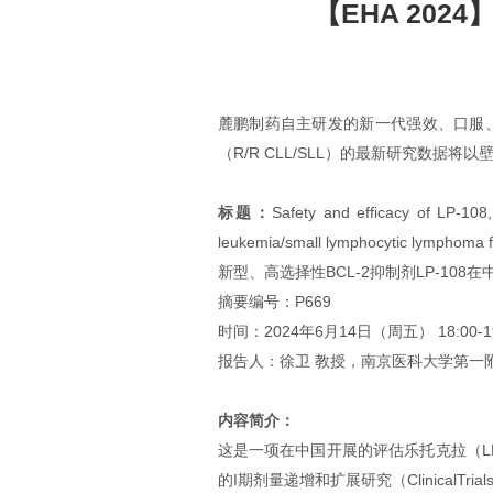
【EHA 202
麓鹏制药自主研发的新一代强效、口服、高
（R/R CLL/SLL）的最新研究数据
标题：
Safety and efficacy of LP-108,
leukemia/small lymphocytic lymphoma f
新型、高选择性BCL-2抑制剂LP-1
摘要编号：P669
时间：2024年6月14日（周五） 18:00-19
报告人：徐卫 教授，南京医科大学第一
内容简介：
这是一项在中国开展的评估乐托克拉（LP-
的I期剂量递增和扩展研究（ClinicalTr