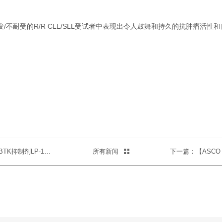
发/不耐受的R/R CLL/SLL受试者中表现出令人鼓舞和持久的抗肿瘤活性
上一篇：麓鹏制药宣布与翰森制药就新一代BTK抑制剂LP-168达成合作
所有新闻