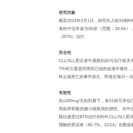
研究对象
截至2024年2月1日，研究共入组33例R/
者的中位年龄为60岁（范围：34-84
（BTKi）治疗。
安全性
CLL/SLL受试者中观察到的与治疗相关
TRAE主要是同类药已知的血液学毒性，
终止或死亡的事件发生。即使在每日一次
有效性
在≥200mg/天的剂量下，有31例可评估
周血和骨髓的微小残留病灶阴性。当中位随
既往接受过BTKi治疗的R/R CLL/SLL
缓解的受试者（85.7%，12/14）在数