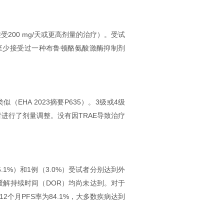
者接受200 mg/天或更高剂量的治疗）。受试
%）至少接受过一种布鲁顿酪氨酸激酶抑制剂
EHA 2023摘要P635）。3级或4级
者进行了剂量调整。没有因TRAE导致治疗
6.1%）和1例（3.0%）受试者分别达到外
和缓解持续时间（DOR）均尚未达到。对于
后，12个月PFS率为84.1%，大多数疾病达到